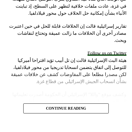
في غزة، عادت ملفات خلافية لتظهر على السطح، إذ تباينت
الأنباء بشأن إمكانية حل الخلاف حول محور فيلادلفيا.
تقارير إسرائيلية قالت إن الخلافات قابلة للحل في حين اعتبرت
مصادر أخرى أن الخلافات ما زالت عميقة وتحتاج لنقاشات
وبحث.
Follow us on Twitter
هيئة البث الإسرائيلية قالت إن تل أبيب تؤيد اقتراحا أميركيا
للتوصل إلى اتفاق يتضمن انسحابا تدريجيا من محور فيلادلفيا،
لكن مصدرا مطلعا على المفاوضات كشف عن خلافات عميقة
بشأن انسحاب الجيش الإسرائيلي من قطاع غزة.
وكشف موقع “واللا” الإسرائيلي أن الحكومة أصدرت تعليماتها
إلى الجيش لزيادة حدة القتال في قطاع غزة، من أجل تحسين
موقف إسرائيل في محادثات الهدنة.
CONTINUE READING
وأشارت مصادر الموقع الإسرائيلي إلى أن المؤسسة الأمنية تقدّر
أن يمارس وزير الخارجية الأميركية، أنتوني بلينكن ضغوطا شديدة