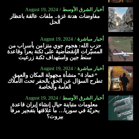
أخبار الشرق الأوسط
August 19, 2024
مفاوضات هدنة غزة.. ملفات عالقة بانتظار
الحل
أخبار مباشرة
August 19, 2024
حزب الله: هجوم جوي متزامن بأسراب من
المسيّرات الإنقضاضية على ثكنة يعرا وقاعدة
سنط جين واستهداف ثكنة زرعيت
أخبار مباشرة
August 19, 2024
“عماد 4” منشأة مجهولة المكان والعمق
تطرح السؤال عن الحق بالحفر تحت الأملاك
العامة والخاصة
أخبار الشرق الأوسط
August 19, 2024
معلومات متباينة حيال إنشاء إيران قاعدة
بحريّة في سوريا… ما علاقتها بتفجير مرفأ
بيروت؟