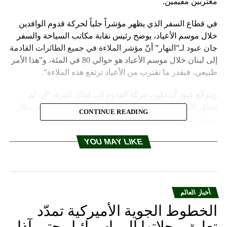
مغتربين مقيمين.
في قطاع السفر الذي يظهر مؤشراً جلياً لحركة قدوم الوافدين
خلال موسم الأعياد، يوضح رئيس نقابة مكاتب السياحة والسفر
جان عبود لـ”النهار” أنّ مؤشر الملاءة في جميع الطائرات القادمة
إلى لبنان خلال موسم الأعياد هو حوالي 80 في المئة، و”هذا الأمر
طبيعي، فبقدر ما نقترب من الأعياد ترتفع هذه الملاءة”.
ويتوقّع عبود أن تكون حركة القدوم إلى لبنان كبيرة، “إن لم
تتطوّر الأوضاع العسكرية أكثر ممّا هي عليه الآن، وما دام مطار
CONTINUE READING
بيروت مفتوحاً”.
وتظهر الحجوزات لموسم الأعياد حتى الساعة أنّ عدد اللبنانيين
YOU MAY LIKE
المغتربين القادمين كبير والرحلات ممتلئة إلى لبنان، بينما تنعدم
السياحة الأوروبية وتظهر السياحة العربية خجلاً على عكس العادة
في كل عام.
أخبار العالم
في بداية الحرب في غزة والتوترات في لبنان، شهد قطاع السفر
الخطوط الجوية الأميركية تمدّد
إلغاء رحلات كبيرة كانت مرتقبة للشهرين الأخيرين من العام
تعليق رحلاتها إلى إسرائيل حتى آذار
ومن ضمنهما موسم الأعياد، نتيجة خوف الناس من إقفال