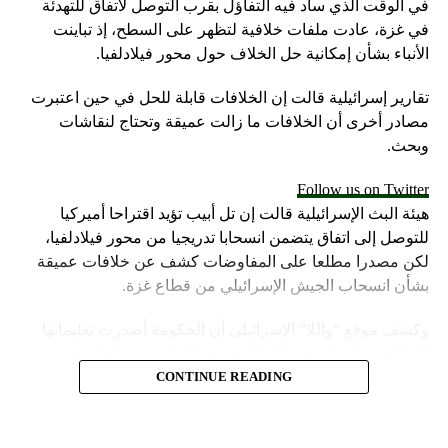
في الوقت الذي ساد فيه التفاؤل بقرب التوصل لاتفاق للتهدئة
في غزة، عادت ملفات خلافية لتظهر على السطح، إذ تباينت
الأنباء بشأن إمكانية حل الخلاف حول محور فيلادلفيا.
تقارير إسرائيلية قالت إن الخلافات قابلة للحل في حين اعتبرت
مصادر أخرى أن الخلافات ما زالت عميقة وتحتاج لنقاشات
وبحث.
Follow us on Twitter
هيئة البث الإسرائيلية قالت إن تل أبيب تؤيد اقتراحا أميركيا
للتوصل إلى اتفاق يتضمن انسحابا تدريجيا من محور فيلادلفيا،
لكن مصدرا مطلعا على المفاوضات كشف عن خلافات عميقة
بشأن انسحاب الجيش الإسرائيلي من قطاع غزة.
وكشف موقع “واللا” الإسرائيلي أن الحكومة أصدرت تعليماتها
إلى الجيش لزيادة حدة القتال في قطاع غزة، من أجل تحسين
موقف إسرائيل في محادثات الهدنة.
CONTINUE READING
وأشارت مصادر الموقع الإسرائيلي إلى أن المؤسسة الأمنية تقدّر
أن يمارس وزير الخارجية الأميركية، أنتوني بلينكن ضغوطا شديدة