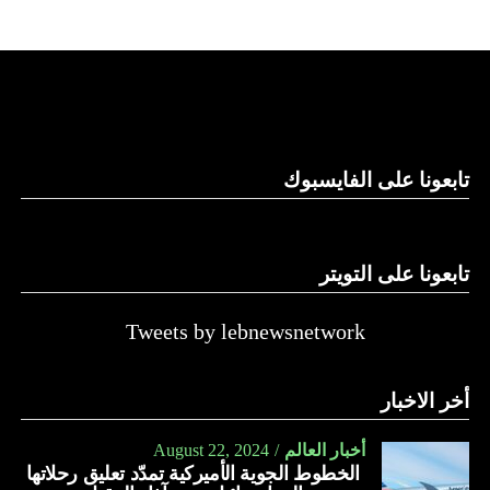
على حكومة نتنياهو.
لكن موقع “واللا” أوضح أن المؤسسة الأمنية الإسرائيلية تصر
على الاحتفاظ بقدرتها على العودة إلى القتال ضد حماس، وعدم
الموافقة على وقف الحرب بشكل تام.
ووسط هذا المشهد، يأتي وصول وزير الخارجية الأميركي أنتوني
تابعونا على الفايسبوك
بلينكن إلى إسرائيل في جولة هي العاشرة له للمنطقة منذ السابع
من أكتوبر.
تابعونا على التويتر
زيارة تأتي في إطار الجهود الدبلوماسية المكثفة التي تبذلها
واشنطن للدفع بالمفاوضات والتوصل إلى اتفاق لوقف لإطلاق
النار في غزة.
Tweets by lebnewsnetwork
ويبدو أن نتنياهو استبق زيارة بلينكن لإسرائيل بالتأكيد على أن
أخر الاخبار
الضغوط يجب أن تتوجه إلى حماس، وليس على حكومته.
كما وقال بيان من مكتب نتنياهو إنه مصر على بقاء القوات
أخبار العالم
August 22, 2024
الخطوط الجوية الأميركية تمدّد تعليق رحلاتها
الإسرائيلية في محور فيلادلفيا “لمنع الإرهابيين من إعادة