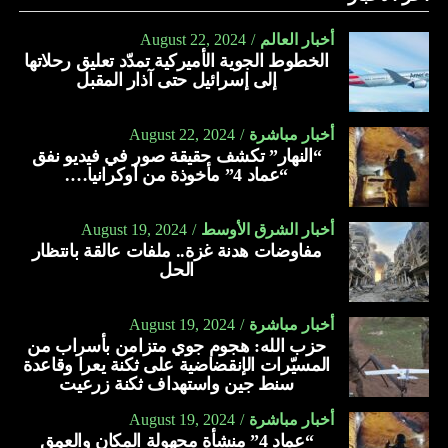
أخبار العالم
August 22, 2024
الخطوط الجوية الأميركية تمدّد تعليق رحلاتها
إلى إسرائيل حتى آذار المقبل
أخبار مباشرة
August 22, 2024
“النهار” تكشف حقيقة صور في فيديو نفق
“عماد 4” مأخوذة من أوكرانيا….
أخبار الشرق الأوسط
August 19, 2024
مفاوضات هدنة غزة.. ملفات عالقة بانتظار
الحل
أخبار مباشرة
August 19, 2024
حزب الله: هجوم جوي متزامن بأسراب من
المسيّرات الإنقضاضية على ثكنة يعرا وقاعدة
سنط جين واستهداف ثكنة زرعيت
أخبار مباشرة
August 19, 2024
“عماد 4” منشأة مجهولة المكان والعمق