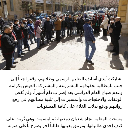
تشابكت أيدي أساتذة التعليم الرسمي وطلابهم، وقفوا جنباً إلى
جنب للمطالبة بحقوقهم المشروعة والمشتركة، العيش بكرامة
وعدم ضياع العام الدراسي بعد إضراب دام أشهراً، ولم تُفض
الوقفات والاحتجاجات والمسيرات إلى تلبية مطالبهم في رفع
رواتبهم ودفع بدلات الغلاء على كافة المستويات.
مسحت المعلمة نجاة شعبان دمعتها، ثم ابتسمت وهي تُربت على
كتف إحدى طالباتها، وترمق بعينيها طالباً آخر يصرخ بأعلى صوته