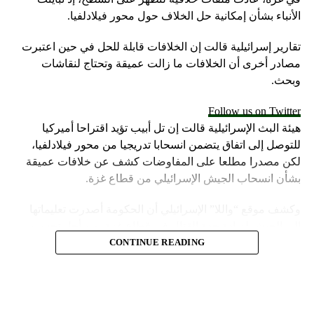
الأنباء بشأن إمكانية حل الخلاف حول محور فيلادلفيا.
تقارير إسرائيلية قالت إن الخلافات قابلة للحل في حين اعتبرت
مصادر أخرى أن الخلافات ما زالت عميقة وتحتاج لنقاشات
وبحث.
Follow us on Twitter
هيئة البث الإسرائيلية قالت إن تل أبيب تؤيد اقتراحا أميركيا
للتوصل إلى اتفاق يتضمن انسحابا تدريجيا من محور فيلادلفيا،
لكن مصدرا مطلعا على المفاوضات كشف عن خلافات عميقة
بشأن انسحاب الجيش الإسرائيلي من قطاع غزة.
وكشف موقع “واللا” الإسرائيلي أن الحكومة أصدرت تعليماتها
إلى الجيش لزيادة حدة القتال في قطاع غزة، من أجل تحسين
موقف إسرائيل في محادثات الهدنة.
CONTINUE READING
وأشارت مصادر الموقع الإسرائيلي إلى أن المؤسسة الأمنية تقدّر
أن يمارس وزير الخارجية الأميركية، أنتوني بلينكن ضغوطا شديدة
على حكومة نتنياهو.