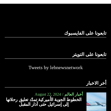
لكن موقع “واللا” أوضح أن المؤسسة الأمنية الإسرائيلية تصر
على الاحتفاظ بقدرتها على العودة إلى القتال ضد حماس، وعدم
الموافقة على وقف الحرب بشكل تام.
ووسط هذا المشهد، يأتي وصول وزير الخارجية الأميركي أنتوني
تابعونا على الفايسبوك
بلينكن إلى إسرائيل في جولة هي العاشرة له للمنطقة منذ السابع
من أكتوبر.
تابعونا على التويتر
زيارة تأتي في إطار الجهود الدبلوماسية المكثفة التي تبذلها
واشنطن للدفع بالمفاوضات والتوصل إلى اتفاق لوقف لإطلاق
النار في غزة.
Tweets by lebnewsnetwork
ويبدو أن نتنياهو استبق زيارة بلينكن لإسرائيل بالتأكيد على أن
أخر الاخبار
الضغوط يجب أن تتوجه إلى حماس، وليس على حكومته.
كما وقال بيان من مكتب نتنياهو إنه مصر على بقاء القوات
أخبار العالم
August 22, 2024
الخطوط الجوية الأميركية تمدّد تعليق رحلاتها
الإسرائيلية في محور فيلادلفيا “لمنع الإرهابيين من إعادة
إلى إسرائيل حتى آذار المقبل
التسلح”.