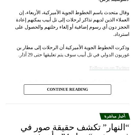
الازمة المطلوب المرغوب إلى مرفوض، الوظائف لم تعد حلم
الشباب وأصبحت الهجرة هدفهم”.
وقال متحدث باسم الخطوط الجوية الأميركية، الأربعاء، إن
العملاء الذين لديهم تذاكر لرحلات إلى تل أبيب يمكنهم إعادة
الحجز دون أي رسوم إضافية أو إلغاء رحلتهم والحصول على
RELATED TOPICS:
استرداد.
UP NEX
ييف وموسكو: صراع على وسط باخموت – شي يلتقي
وذكرت الخطوط الجوية الأميركية أن الرحلات إلى مطار بن
وتين الأسبوع المقبل… ويتحدّث مع زيلينسكي
غوريون الدولي في تل أبيب سوف يتم تعليقها حتى 29 آذار.
DON'T MISS
بوريسي وسلامة وجهاً لوجه: مفاجآت ومستندات دامغة!
Follow us on Twitter
وقامت الخطوط الجوية الأميركية بتحديث تحذير السفر على
موقعها الإلكتروني خلال عطلة نهاية الأسبوع.
CONTINUE READING
وأضاف المتحدث “سنواصل العمل بشكل وثيق مع شركات
الطيران الشريكة لمساعدة العملاء المسافرين بين إسرائيل
والمدن الأوروبية التي تقدم خدماتها إلى الولايات المتحدة”.
أخبار مباشرة
“النهار” تكشف حقيقة صور في
ومددت شركة دلتا إيرلاينز تعليق رحلاتها إلى إسرائيل حتى 30