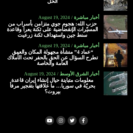
الحل
أخبار مباشرة
August 19, 2024
حزب الله: هجوم جوي متزامن بأسراب من
المسيّرات الإنقضاضية على ثكنة يعرا وقاعدة
سنط جين واستهداف ثكنة زرعيت
أخبار مباشرة
August 19, 2024
“عماد 4” منشأة مجهولة المكان والعمق
تطرح السؤال عن الحق بالحفر تحت الأملاك
العامة والخاصة
أخبار الشرق الأوسط
August 19, 2024
معلومات متباينة حيال إنشاء إيران قاعدة
بحريّة في سوريا… ما علاقتها بتفجير مرفأ
بيروت؟