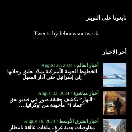
تابعونا على التويتر
Tweets by lebnewsnetwork
أخر الاخبار
أخبار العالم
August 22, 2024
الخطوط الجوية الأميركية تمدّد تعليق رحلاتها
إلى إسرائيل حتى آذار المقبل
أخبار مباشرة
August 22, 2024
“النهار” تكشف حقيقة صور في فيديو نفق
“عماد 4” مأخوذة من أوكرانيا….
أخبار الشرق الأوسط
August 19, 2024
مفاوضات هدنة غزة.. ملفات عالقة بانتظار