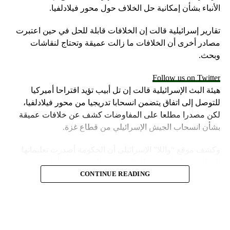
الأنباء بشأن إمكانية حل الخلاف حول محور فيلادلفيا.
تقارير إسرائيلية قالت إن الخلافات قابلة للحل في حين اعتبرت
مصادر أخرى أن الخلافات ما زالت عميقة وتحتاج لنقاشات
وبحث.
Follow us on Twitter
هيئة البث الإسرائيلية قالت إن تل أبيب تؤيد اقتراحا أميركيا
للتوصل إلى اتفاق يتضمن انسحابا تدريجيا من محور فيلادلفيا،
لكن مصدرا مطلعا على المفاوضات كشف عن خلافات عميقة
بشأن انسحاب الجيش الإسرائيلي من قطاع غزة.
وكشف موقع “واللا” الإسرائيلي أن الحكومة أصدرت تعليماتها
إلى الجيش لزيادة حدة القتال في قطاع غزة، من أجل تحسين
موقف إسرائيل في محادثات الهدنة.
CONTINUE READING
وأشارت مصادر الموقع الإسرائيلي إلى أن المؤسسة الأمنية تقدّر
أن يمارس وزير الخارجية الأميركية، أنتوني بلينكن ضغوطا شديدة
على حكومة نتنياهو.