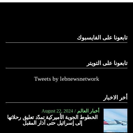
لكن موقع “واللا” أوضح أن المؤسسة الأمنية الإسرائيلية تصر
على الاحتفاظ بقدرتها على العودة إلى القتال ضد حماس، وعدم
الموافقة على وقف الحرب بشكل تام.
ووسط هذا المشهد، يأتي وصول وزير الخارجية الأميركي أنتوني
تابعونا على الفايسبوك
بلينكن إلى إسرائيل في جولة هي العاشرة له للمنطقة منذ السابع
من أكتوبر.
تابعونا على التويتر
زيارة تأتي في إطار الجهود الدبلوماسية المكثفة التي تبذلها
واشنطن للدفع بالمفاوضات والتوصل إلى اتفاق لوقف لإطلاق
النار في غزة.
Tweets by lebnewsnetwork
ويبدو أن نتنياهو استبق زيارة بلينكن لإسرائيل بالتأكيد على أن
أخر الاخبار
الضغوط يجب أن تتوجه إلى حماس، وليس على حكومته.
كما وقال بيان من مكتب نتنياهو إنه مصر على بقاء القوات
أخبار العالم
August 22, 2024
الخطوط الجوية الأميركية تمدّد تعليق رحلاتها
الإسرائيلية في محور فيلادلفيا “لمنع الإرهابيين من إعادة
إلى إسرائيل حتى آذار المقبل
التسلح”.