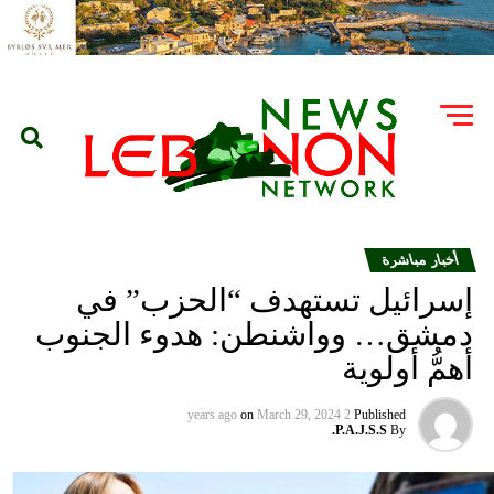
أخبار مباشرة
إسرائيل تستهدف “الحزب” في
دمشق… وواشنطن: هدوء الجنوب
أهمُّ أولوية
on
March 29, 2024
2 years ago
Published
P.A.J.S.S.
By