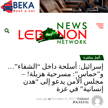
أخبار مباشرة
إسرائيل: أسلحة داخل “الشفاء”…
و”حماس”: مسرحية هزيلة! –
مجلس الأمن يدعو إلى “هدن
إنسانية” في غزة
on
November 16, 2023
3 years ago
Published
P.A.J.S.S.
By