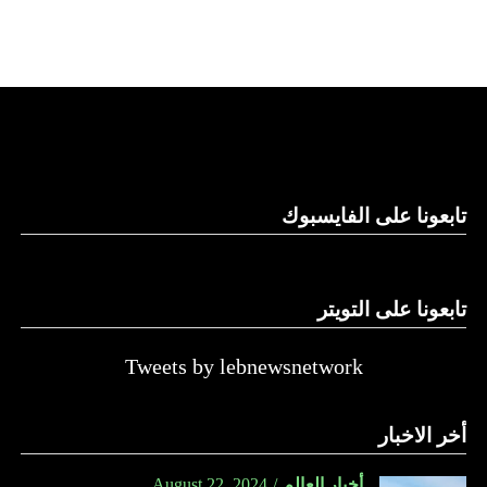
وأشارت مصادر الموقع الإسرائيلي إلى أن المؤسسة الأمنية تقدّر
أن يمارس وزير الخارجية الأميركية، أنتوني بلينكن ضغوطا شديدة
على حكومة نتنياهو.
لكن موقع “واللا” أوضح أن المؤسسة الأمنية الإسرائيلية تصر
على الاحتفاظ بقدرتها على العودة إلى القتال ضد حماس، وعدم
الموافقة على وقف الحرب بشكل تام.
ووسط هذا المشهد، يأتي وصول وزير الخارجية الأميركي أنتوني
تابعونا على الفايسبوك
بلينكن إلى إسرائيل في جولة هي العاشرة له للمنطقة منذ السابع
من أكتوبر.
تابعونا على التويتر
زيارة تأتي في إطار الجهود الدبلوماسية المكثفة التي تبذلها
واشنطن للدفع بالمفاوضات والتوصل إلى اتفاق لوقف لإطلاق
النار في غزة.
Tweets by lebnewsnetwork
ويبدو أن نتنياهو استبق زيارة بلينكن لإسرائيل بالتأكيد على أن
أخر الاخبار
الضغوط يجب أن تتوجه إلى حماس، وليس على حكومته.
كما وقال بيان من مكتب نتنياهو إنه مصر على بقاء القوات
أخبار العالم
August 22, 2024