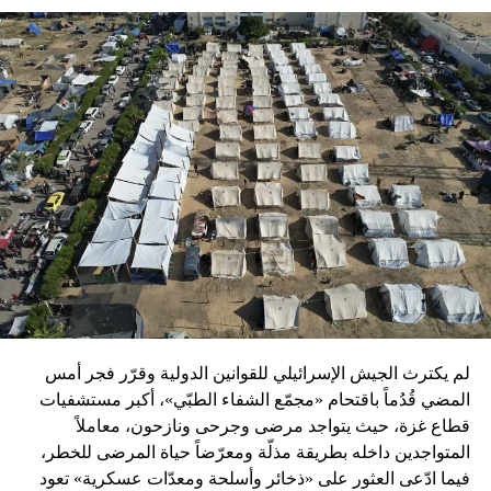
لم يكترث الجيش الإسرائيلي للقوانين الدولية وقرّر فجر أمس
المضي قُدُماً باقتحام «مجمّع الشفاء الطبّي»، أكبر مستشفيات
قطاع غزة، حيث يتواجد مرضى وجرحى ونازحون، معاملاً
المتواجدين داخله بطريقة مذلّة ومعرّضاً حياة المرضى للخطر،
فيما ادّعى العثور على «ذخائر وأسلحة ومعدّات عسكرية» تعود