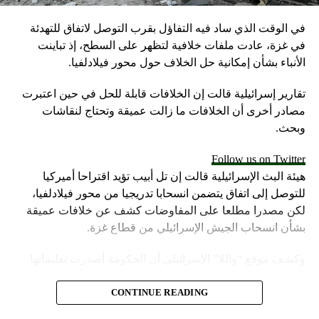
في الوقت الذي ساد فيه التفاؤل بقرب التوصل لاتفاق للتهدئة
في غزة، عادت ملفات خلافية لتظهر على السطح، إذ تباينت
الأنباء بشأن إمكانية حل الخلاف حول محور فيلادلفيا.
تقارير إسرائيلية قالت إن الخلافات قابلة للحل في حين اعتبرت
مصادر أخرى أن الخلافات ما زالت عميقة وتحتاج لنقاشات
وبحث.
Follow us on Twitter
هيئة البث الإسرائيلية قالت إن تل أبيب تؤيد اقتراحا أميركيا
للتوصل إلى اتفاق يتضمن انسحابا تدريجيا من محور فيلادلفيا،
لكن مصدرا مطلعا على المفاوضات كشف عن خلافات عميقة
بشأن انسحاب الجيش الإسرائيلي من قطاع غزة.
وكشف موقع “واللا” الإسرائيلي أن الحكومة أصدرت تعليماتها
إلى الجيش لزيادة حدة القتال في قطاع غزة، من أجل تحسين
موقف إسرائيل في محادثات الهدنة.
CONTINUE READING