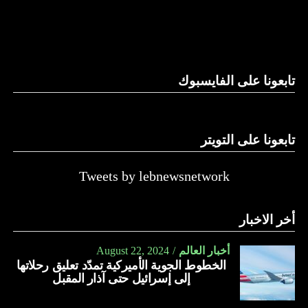
لكن موقع “واللا” أوضح أن المؤسسة الأمنية الإسرائيلية تصر
على الاحتفاظ بقدرتها على العودة إلى القتال ضد حماس، وعدم
الموافقة على وقف الحرب بشكل تام.
ووسط هذا المشهد، يأتي وصول وزير الخارجية الأميركي أنتوني
تابعونا على الفايسبوك
بلينكن إلى إسرائيل في جولة هي العاشرة له للمنطقة منذ السابع
من أكتوبر.
تابعونا على التويتر
زيارة تأتي في إطار الجهود الدبلوماسية المكثفة التي تبذلها
واشنطن للدفع بالمفاوضات والتوصل إلى اتفاق لوقف لإطلاق
النار في غزة.
Tweets by lebnewsnetwork
ويبدو أن نتنياهو استبق زيارة بلينكن لإسرائيل بالتأكيد على أن
أخر الاخبار
الضغوط يجب أن تتوجه إلى حماس، وليس على حكومته.
كما وقال بيان من مكتب نتنياهو إنه مصر على بقاء القوات
أخبار العالم
August 22, 2024
الخطوط الجوية الأميركية تمدّد تعليق رحلاتها
الإسرائيلية في محور فيلادلفيا “لمنع الإرهابيين من إعادة
إلى إسرائيل حتى آذار المقبل
التسلح”.