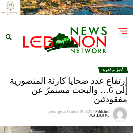
أخبار مباشرة
إرتفاع عدد ضحايا كارثة المنصورية
إلى 6… والبحث مستمرّ عن
مفقودتَين
on
October 19, 2023
3 years ago
Published
P.A.J.S.S.
By