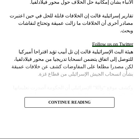
الأنباء بشأن إمكانية حل الخلاف حول محور فيلادلفيا.
تقارير إسرائيلية قالت إن الخلافات قابلة للحل في حين اعتبرت
مصادر أخرى أن الخلافات ما زالت عميقة وتحتاج لنقاشات
وبحث.
Follow us on Twitter
هيئة البث الإسرائيلية قالت إن تل أبيب تؤيد اقتراحا أميركيا
للتوصل إلى اتفاق يتضمن انسحابا تدريجيا من محور فيلادلفيا،
لكن مصدرا مطلعا على المفاوضات كشف عن خلافات عميقة
بشأن انسحاب الجيش الإسرائيلي من قطاع غزة.
وكشف موقع “واللا” الإسرائيلي أن الحكومة أصدرت تعليماتها
إلى الجيش لزيادة حدة القتال في قطاع غزة، من أجل تحسين
موقف إسرائيل في محادثات الهدنة.
CONTINUE READING
وأشارت مصادر الموقع الإسرائيلي إلى أن المؤسسة الأمنية تقدّر
أن يمارس وزير الخارجية الأميركية، أنتوني بلينكن ضغوطا شديدة
على حكومة نتنياهو.