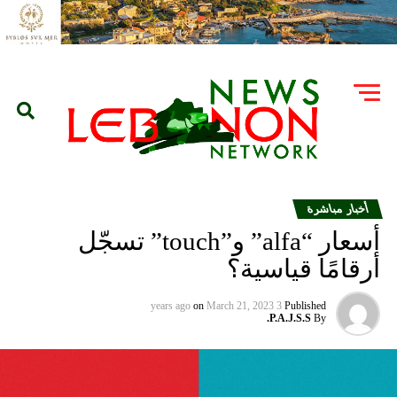
أخبار مباشرة
أسعار “alfa” و”touch” تسجّل
أرقامًا قياسية؟
on
March 21, 2023
3 years ago
Published
P.A.J.S.S.
By