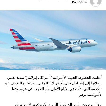
P.A.J.S.S.
By
صبحت؟
DON'T MISS
طرابلس تُسقط إختراقات “حزب الله”: كشْفُ ضابط
سوري وإزالة صورة نصرالله
أعلنت الخطوط الجوية الأميركية “أميركان إيرلاينز” تمديد تعليق
رحلاتها إلى إسرائيل حتى أواخر آذار المقبل، بعد فترة التوقف عن
الخدمة التي بدأت في الأيام الأولى من الحرب في غزة، وفقا
لأسوشيتد برس.
وقال متحدث باسم الخطوط الجوية الأميركية، الأربعاء، إن