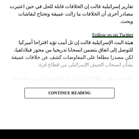
تقارير إسرائيلية قالت إن الخلافات قابلة للحل في حين اعتبرت
مصادر أخرى أن الخلافات ما زالت عميقة وتحتاج لنقاشات
وبحث.
Follow us on Twitter
هيئة البث الإسرائيلية قالت إن تل أبيب تؤيد اقتراحا أميركيا
للتوصل إلى اتفاق يتضمن انسحابا تدريجيا من محور فيلادلفيا،
لكن مصدرا مطلعا على المفاوضات كشف عن خلافات عميقة
بشأن انسحاب الجيش الإسرائيلي من قطاع غزة.
وكشف موقع “واللا” الإسرائيلي أن الحكومة أصدرت تعليماتها
إلى الجيش لزيادة حدة القتال في قطاع غزة، من أجل تحسين
موقف إسرائيل في محادثات الهدنة.
CONTINUE READING
وأشارت مصادر الموقع الإسرائيلي إلى أن المؤسسة الأمنية تقدّر
أن يمارس وزير الخارجية الأميركية، أنتوني بلينكن ضغوطا شديدة
على حكومة نتنياهو.
لكن موقع “واللا” أوضح أن المؤسسة الأمنية الإسرائيلية تصر