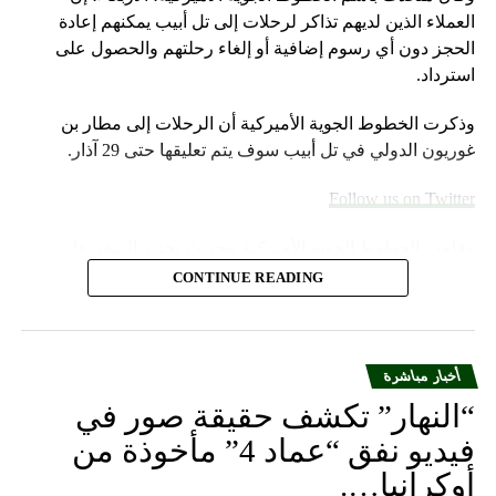
العملاء الذين لديهم تذاكر لرحلات إلى تل أبيب يمكنهم إعادة
الحجز دون أي رسوم إضافية أو إلغاء رحلتهم والحصول على
استرداد.
وذكرت الخطوط الجوية الأميركية أن الرحلات إلى مطار بن
غوريون الدولي في تل أبيب سوف يتم تعليقها حتى 29 آذار.
Follow us on Twitter
وقامت الخطوط الجوية الأميركية بتحديث تحذير السفر على
موقعها الإلكتروني خلال عطلة نهاية الأسبوع.
CONTINUE READING
وأضاف المتحدث “سنواصل العمل بشكل وثيق مع شركات
الطيران الشريكة لمساعدة العملاء المسافرين بين إسرائيل
والمدن الأوروبية التي تقدم خدماتها إلى الولايات المتحدة”.
أخبار مباشرة
“النهار” تكشف حقيقة صور في
ومددت شركة دلتا إيرلاينز تعليق رحلاتها إلى إسرائيل حتى 30
فيديو نفق “عماد 4” مأخوذة من
أيلول المقبل من 31 آب الحالي. كما أوقفت شركة يونايتد إيرلاينز
أوكرانيا….
خدماتها إلى أجل غير مسمى.