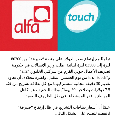
تزامنًا مع إرتفاع سعر الدولار على منصة “صيرفة” من 80200
ليرة إلى 83500 ليرة لبنانية, طلب وزير الإتصالات في حكومة
تصريف الأعمال جوني القرم من شركتي الخليوي “alfa”
و”touch” بدءا من يوم الخميس المقبل، ولفترة محدّدة، أن تعاود
تقديم 30 دقيقة مجانية لمشتركيهما مع كل بطاقة تشريج من فئة
7.5 دولارات بصلاحية 30 يوما”, وذلك للتخفيف عن كاهل
المواطنين قدر المستطاع، في ظل الظروف الصعبة”.
علمًا أن أسعار بطاقات التشريج في ظل إرتفاع “صيرفة”
إرتفعت لتصبح على الشكل التالي: