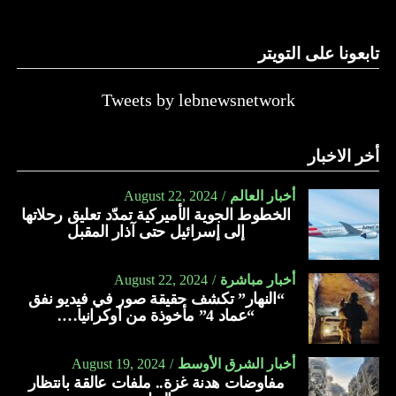
تابعونا على التويتر
Tweets by lebnewsnetwork
أخر الاخبار
أخبار العالم
August 22, 2024
الخطوط الجوية الأميركية تمدّد تعليق رحلاتها
إلى إسرائيل حتى آذار المقبل
أخبار مباشرة
August 22, 2024
“النهار” تكشف حقيقة صور في فيديو نفق
“عماد 4” مأخوذة من أوكرانيا….
أخبار الشرق الأوسط
August 19, 2024
مفاوضات هدنة غزة.. ملفات عالقة بانتظار