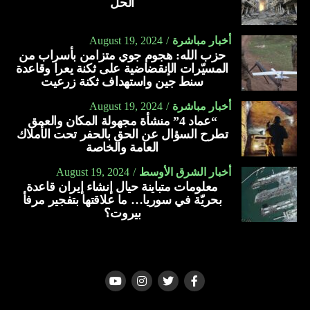
الحل
أخبار مباشرة
August 19, 2024
حزب الله: هجوم جوي متزامن بأسراب من
المسيّرات الإنقضاضية على ثكنة يعرا وقاعدة
سنط جين واستهداف ثكنة زرعيت
أخبار مباشرة
August 19, 2024
“عماد 4” منشأة مجهولة المكان والعمق
تطرح السؤال عن الحق بالحفر تحت الأملاك
العامة والخاصة
أخبار الشرق الأوسط
August 19, 2024
معلومات متباينة حيال إنشاء إيران قاعدة
بحريّة في سوريا… ما علاقتها بتفجير مرفأ
بيروت؟